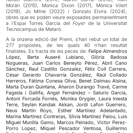
Morán (2015), Monica Dixon (2017), Mònica Vilert
(2019), Jo Milne (2022) i Gonzalo Elvira (2024),
obres que es poden veure exposades permanentment
a l’Espai Torres García del
Foyer
de la Universitat
Tecnocampus de Mataró.
A la onzena edició del Premi, s’han rebut un total de
277 propostes, de les quals 40 n’han resultat
finalistes. Es tracta de les peces de:
Felipe Almendros
López, Berta Auseré Lubiano, Glòria Badosa
Nogueras, Juan Carlos Beneyto Pérez, Abril Cano
Sánchez, Raul Castillo Gonzalez, Fèlix Coll Carrera,
César Gerardo Chavarría González, Raúl Collado
Herreros, Fátima Conesa Oliva, Benet Dalmau Alsina,
Marta Duran Quintana, Aharon Durango Travé, Carme
Fageda i Gallifa, Angel Fernández – Saturio García,
Antoni Forcada Fornés, Monika Grygier, Laura Iniesta
Terre, Seylan Kandak Akkan, Jordi Lafon Guerrero,
Neus Martín Royo, Esther Martínez Adelantado,
Marina Martínez Contreras, Sílvia Martínez Palou, Luis
Miguel Munilla Gamo, Marcos Peinado, Victor Perez-
Porro Lopez, Miquel Pescador Ventosa, Guillermo