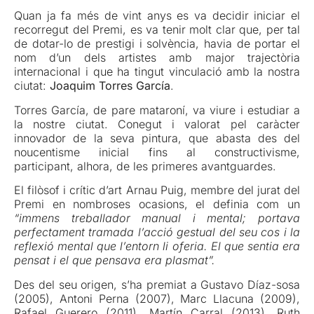
Quan ja fa més de vint anys es va decidir iniciar el
recorregut del Premi, es va tenir molt clar que, per tal
de dotar-lo de prestigi i solvència, havia de portar el
nom d’un dels artistes amb major trajectòria
internacional i que ha tingut vinculació amb la nostra
ciutat:
Joaquim Torres García
.
Torres García, de pare mataroní, va viure i estudiar a
la nostre ciutat. Conegut i valorat pel caràcter
innovador de la seva pintura, que abasta des del
noucentisme inicial fins al constructivisme,
participant, alhora, de les primeres avantguardes.
El filòsof i crític d’art Arnau Puig, membre del jurat del
Premi en nombroses ocasions, el definia com un
“immens treballador manual i mental; portava
perfectament tramada l’acció gestual del seu cos i la
reflexió mental que l’entorn li oferia. El que sentia era
pensat i el que pensava era plasmat”.
Des del seu origen, s’ha premiat a Gustavo Díaz-sosa
(2005), Antoni Perna (2007), Marc Llacuna (2009),
Rafael Guerero (2011), Martín Carral (2013), Ruth