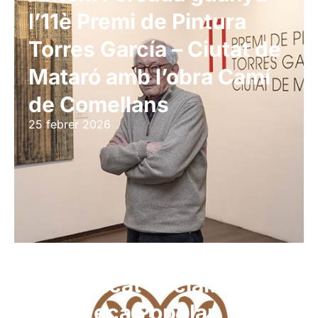
l’11è Premi de Pintura
Torres García – Ciutat de
Mataró amb l’obra Camí
de Comellans
25 febrer 2026
Comunicat oficial:
Biblioteca Popular