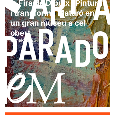
la Fira de Dibuix i Pintura
i transforma Mataró en
un gran museu a cel
obert
11 maig 2026