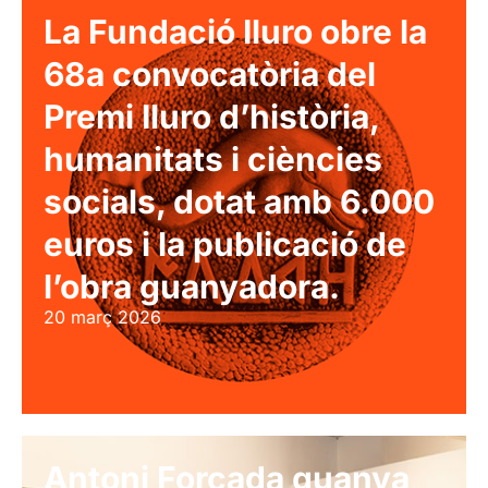
La Fundació Iluro obre la
68a convocatòria del
Premi Iluro d’història,
humanitats i ciències
socials, dotat amb 6.000
euros i la publicació de
l’obra guanyadora.
20 març 2026
Antoni Forcada guanya