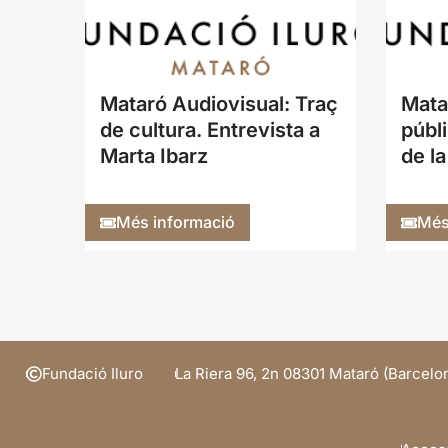
Mataró Audiovisual: Traç
Mata
de cultura. Entrevista a
públi
Marta Ibarz
de la
Més informació
Més
Fundació Iluro
La Riera 96, 2n 08301 Mataró (Barcelo