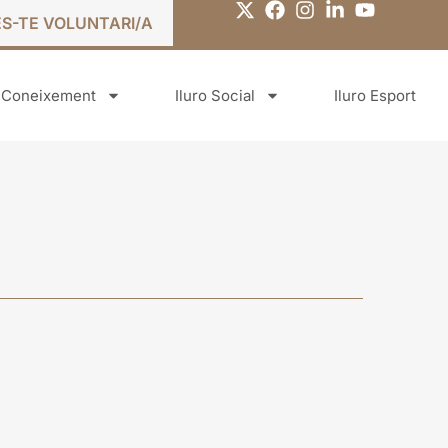
ES-TE VOLUNTARI/A
o Coneixement
Iluro Social
Iluro Esport