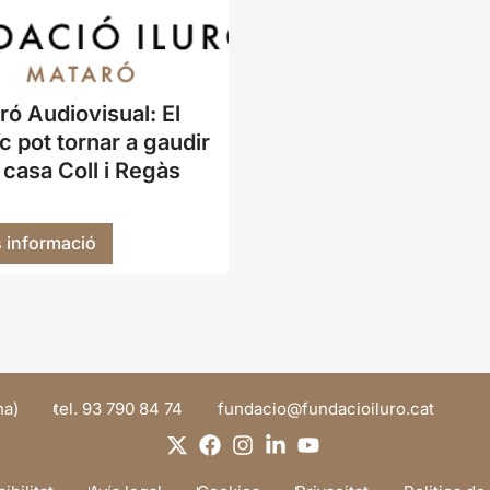
ró Audiovisual: El
c pot tornar a gaudir
 casa Coll i Regàs
 informació
na)
tel. 93 790 84 74
@oicadnuf
tac.orulioicadnuf