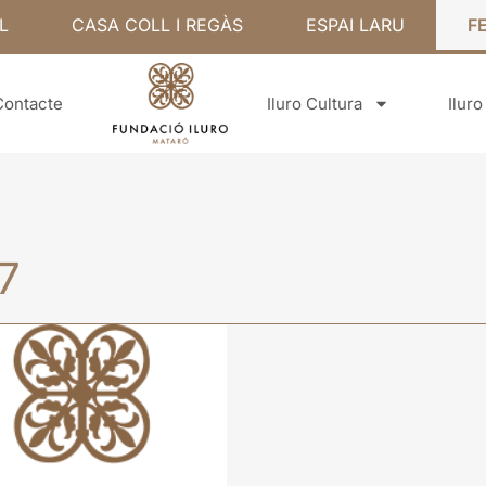
L
CASA COLL I REGÀS
ESPAI LARU
F
Contacte
Iluro Cultura
Ilur
7