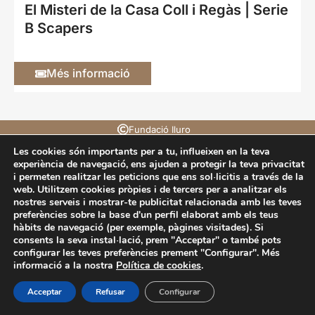
El Misteri de la Casa Coll i Regàs | Serie
B Scapers
Més informació
Fundació Iluro
La Riera 96, 2n 08301 Mataró (Barcelona)
Les cookies són importants per a tu, influeixen en la teva
experiència de navegació, ens ajuden a protegir la teva privacitat
tel. 93 790 84 74
@oicadnuf
tac.orulioicadnuf
i permeten realitzar les peticions que ens sol·licitis a través de la
web. Utilitzem cookies pròpies i de tercers per a analitzar els
Accessibilitat
Avís legal
Cookies
Privacitat
Politica de XX.SS.
nostres serveis i mostrar-te publicitat relacionada amb les teves
preferències sobre la base d'un perfil elaborat amb els teus
hàbits de navegació (per exemple, pàgines visitades). Si
consents la seva instal·lació, prem "Acceptar" o també pots
configurar les teves preferències prement "Configurar". Més
informació a la nostra
Política de cookies
.
Acceptar
Refusar
Configurar