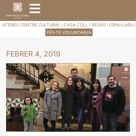
ATENEU CENTRE CULTURAL
CASA COLL I REGÀS
ESPAI LARU
FES-TE VOLUNTARI/A
FEBRER 4, 2019