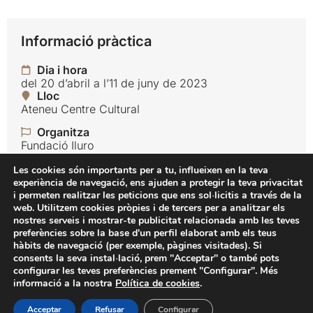
Informació pràctica
Dia i hora
del 20 d’abril a l’11 de juny de 2023
Lloc
Ateneu Centre Cultural
Organitza
Fundació Iluro
Idioma
Les cookies són importants per a tu, influeixen en la teva
Català
experiència de navegació, ens ajuden a protegir la teva privacitat
i permeten realitzar les peticions que ens sol·licitis a través de la
Preu
web. Utilitzem cookies pròpies i de tercers per a analitzar els
Gratuït
nostres serveis i mostrar-te publicitat relacionada amb les teves
preferències sobre la base d'un perfil elaborat amb els teus
hàbits de navegació (per exemple, pàgines visitades). Si
Fundació Iluro
consents la seva instal·lació, prem "Acceptar" o també pots
configurar les teves preferències prement "Configurar". Més
La Riera 96, 2n 08301 Mataró (Barcelona)
informació a la nostra
Política de cookies
.
tel. 93 790 84 74
@oicadnuf
tac.orulioicadnuf
Acceptar
Refusar
Configurar