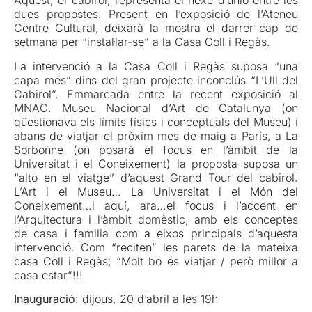
Aquest, el cabirol, representa el nexe d’unió entre les
dues propostes. Present en l’exposició de l’Ateneu
Centre Cultural, deixarà la mostra el darrer cap de
setmana per “instal·lar-se” a la Casa Coll i Regàs.
La intervenció a la Casa Coll i Regàs suposa “una
capa més” dins del gran projecte inconclús “L’Ull del
Cabirol”. Emmarcada entre la recent exposició al
MNAC. Museu Nacional d’Art de Catalunya (on
qüestionava els límits físics i conceptuals del Museu) i
abans de viatjar el pròxim mes de maig a París, a La
Sorbonne (on posarà el focus en l’àmbit de la
Universitat i el Coneixement) la proposta suposa un
“alto en el viatge” d’aquest Grand Tour del cabirol.
L’Art i el Museu… La Universitat i el Món del
Coneixement…i aquí, ara…el focus i l’accent en
l’Arquitectura i l’àmbit domèstic, amb els conceptes
de casa i familia com a eixos principals d’aquesta
intervenció. Com “reciten” les parets de la mateixa
casa Coll i Regàs; “Molt bó és viatjar / però millor a
casa estar”!!!
Inauguració
: dijous, 20 d’abril a les 19h