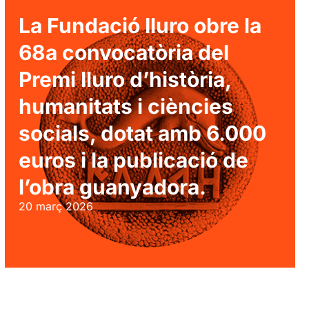
La Fundació Iluro obre la
68a convocatòria del
Premi Iluro d’història,
humanitats i ciències
socials, dotat amb 6.000
euros i la publicació de
l’obra guanyadora.
20 març 2026