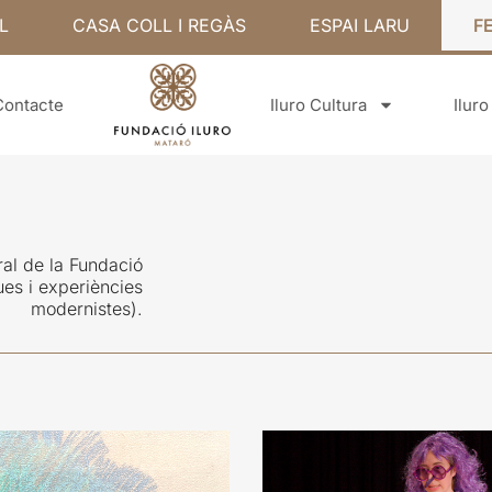
L
CASA COLL I REGÀS
ESPAI LARU
F
Contacte
Iluro Cultura
Ilur
ral de la Fundació
ues i experiències
modernistes).