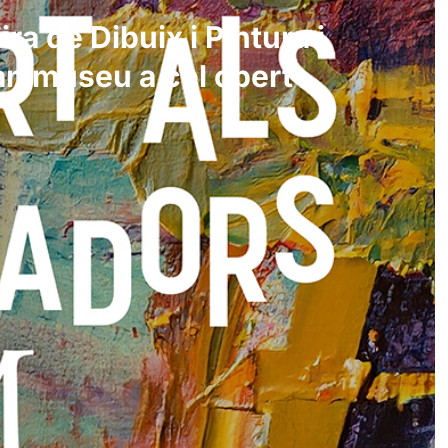
ra de Dibuix i Pintura i
an museu a cel obert