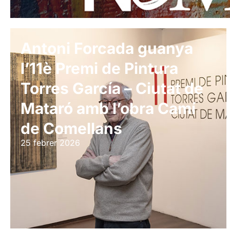
Antoni Forcada guanya
l’11è Premi de Pintura
Torres García – Ciutat de
Mataró amb l’obra Camí
de Comellans
25 febrer 2026