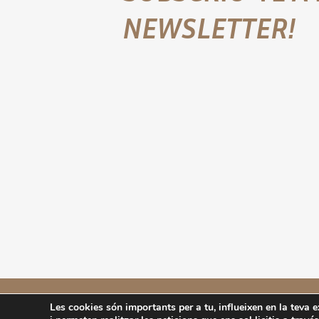
NEWSLETTER!
Fundació Iluro
La Riera 96, 2n 08301 Mataró (Barcelo
Les cookies són importants per a tu, influeixen en la teva e