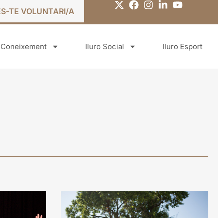
ES-TE VOLUNTARI/A
o Coneixement
Iluro Social
Iluro Esport