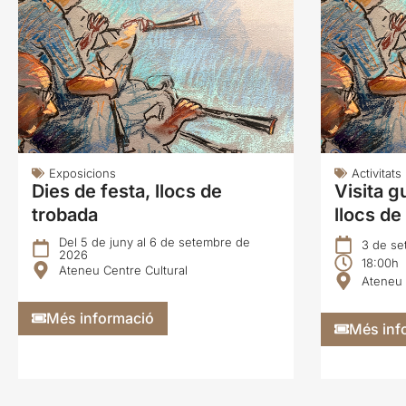
Exposicions
Activitats
Dies de festa, llocs de
Visita g
trobada
llocs de
Del 5 de juny al 6 de setembre de
3 de se
2026
18:00h
Ateneu Centre Cultural
Ateneu 
Més informació
Més inf