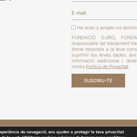
He leído y acepto los térmi
FUNDACIÓ ILURO, FUND
responsable del tractament trac
donar resposta a la teva consul
suprimir les teves dades, així
informació addicional i det
nostra
Política de Privacitat
.
na)
tel. 93 790 84 74
@oicadnuf
tac.orulioicadnuf
xperiència de navegació, ens ajuden a protegir la teva privacitat