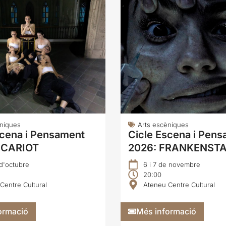
èniques
Arts escèniques
scena i Pensament
Cicle Escena i Pen
SCARIOT
2026: FRANKENSTA
 d'octubre
6 i 7 de novembre
20:00
Centre Cultural
Ateneu Centre Cultural
ormació
Més informació