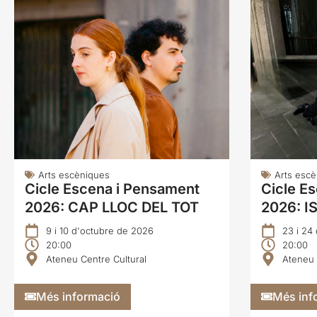
Arts escèniques
Arts esc
Cicle Escena i Pensament
Cicle E
2026: CAP LLOC DEL TOT
2026: I
9 i 10 d'octubre de 2026
23 i 24
20:00
20:00
Ateneu Centre Cultural
Ateneu 
Més informació
Més inf