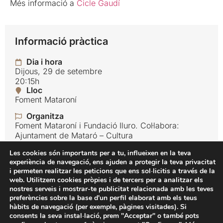
Més informació a
Cicle Gaudí
Informació pràctica
Dia i hora
Dijous, 29 de setembre
20:15h
Lloc
Foment Mataroní
Organitza
Foment Mataroní i Fundació Iluro. Col·labora:
Ajuntament de Mataró – Cultura
Idioma
Les cookies són importants per a tu, influeixen en la teva
Català
experiència de navegació, ens ajuden a protegir la teva privacitat
i permeten realitzar les peticions que ens sol·licitis a través de la
Preu
web. Utilitzem cookies pròpies i de tercers per a analitzar els
Gratuït
nostres serveis i mostrar-te publicitat relacionada amb les teves
preferències sobre la base d'un perfil elaborat amb els teus
hàbits de navegació (per exemple, pàgines visitades). Si
Fundació Iluro
consents la seva instal·lació, prem "Acceptar" o també pots