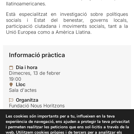
llatinoamericanes.
Està especialitzat en investigació sobre polítiques
socials i Estat del benestar, governs locals,
participació ciutadana i moviments socials, tant a la
Unió Europea como a Amèrica Llatina.
Informació pràctica
Dia i hora
Dimecres, 13 de febrer
19:00
Lloc
Sala d'actes
Organitza
Fundació Nous Horitzons
Idioma
Les cookies són importants per a tu, influeixen en la teva
Català
experiència de navegació, ens ajuden a protegir la teva privacitat
i permeten realitzar les peticions que ens sol·licitis a través de la
Preu
web. Utilitzem cookies pròpies i de tercers per a analitzar els