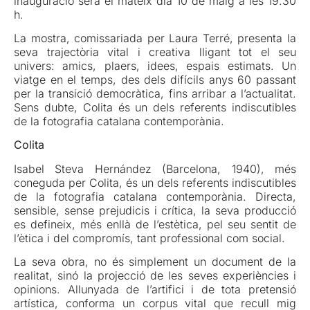
inauguració serà el mateix dia 10 de maig a les 19.30
h.
La mostra, comissariada per Laura Terré, presenta la
seva trajectòria vital i creativa lligant tot el seu
univers: amics, plaers, idees, espais estimats. Un
viatge en el temps, des dels difícils anys 60 passant
per la transició democràtica, fins arribar a l’actualitat.
Sens dubte, Colita és un dels referents indiscutibles
de la fotografia catalana contemporània.
Colita
Isabel Steva Hernández (Barcelona, 1940), més
coneguda per Colita, és un dels referents indiscutibles
de la fotografia catalana contemporània. Directa,
sensible, sense prejudicis i crítica, la seva producció
es defineix, més enllà de l’estètica, pel seu sentit de
l’ètica i del compromís, tant professional com social.
La seva obra, no és simplement un document de la
realitat, sinó la projecció de les seves experiències i
opinions. Allunyada de l’artifici i de tota pretensió
artística, conforma un corpus vital que recull mig