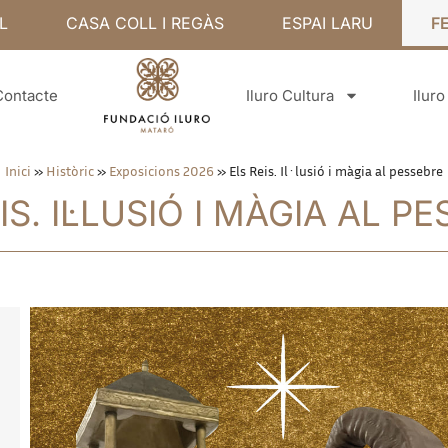
L
CASA COLL I REGÀS
ESPAI LARU
F
Contacte
Iluro Cultura
Ilur
Inici
»
Històric
»
Exposicions 2026
»
Els Reis. Il·lusió i màgia al pessebre
IS. IL·LUSIÓ I MÀGIA AL P