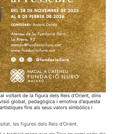
 voltant de la figura dels Reis d’Orient, dins
a visió global, pedagògica i emotiva d’aquesta
rtístiques fins als seus valors simbòlics i
itat, les figures dels Reis d’Orient.