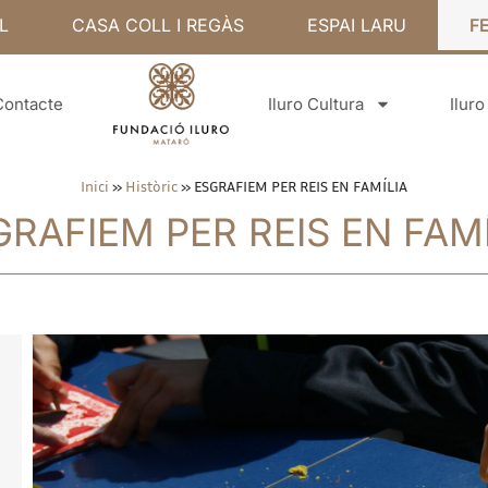
L
CASA COLL I REGÀS
ESPAI LARU
F
Contacte
Iluro Cultura
Ilur
Inici
»
Històric
»
ESGRAFIEM PER REIS EN FAMÍLIA
GRAFIEM PER REIS EN FAMÍ