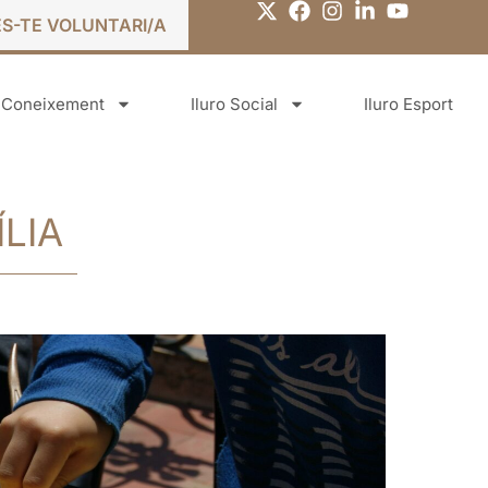
ES-TE VOLUNTARI/A
o Coneixement
Iluro Social
Iluro Esport
LIA