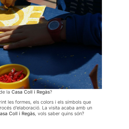
 de la
Casa Coll i Regàs
?
nt les formes, els colors i els símbols que
rocés d’elaboració. La visita acaba amb un
asa Coll i Regàs
, vols saber quins són?