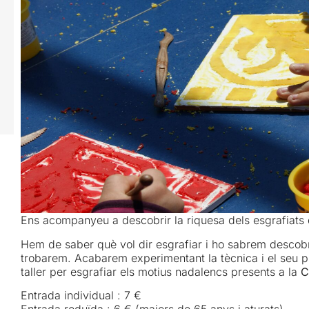
Ens acompanyeu a descobrir la riquesa dels esgrafiats
Hem de saber què vol dir esgrafiar i ho sabrem descobri
trobarem. Acabarem experimentant la tècnica i el seu p
taller per esgrafiar els motius nadalencs presents a la
C
Entrada individual : 7 €