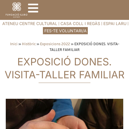
ATENEU CENTRE CULTURAL
CASA COLL I REGÀS
ESPAI LARU
FES-TE VOLUNTARI/A
Inici
»
Històric
»
Exposicions 2022
»
EXPOSICIÓ DONES. VISITA-
TALLER FAMILIAR
EXPOSICIÓ DONES.
VISITA-TALLER FAMILIAR