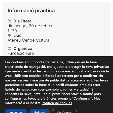
Informació pràctica
Dia i hora
diumenge, 20 de febrer
11:30
Lloc
Ateneu Centre Cultural
Organitza
Fundació Iluro
Idioma
Les cookies són importants per a tu, influeixen en la teva
Català
experiència de navegació, ens ajuden a protegir la teva privacitat
i permeten realitzar les peticions que ens sol·licitis a través de la
Preu
web. Utilitzem cookies pròpies i de tercers per a analitzar els
Gratuït
nostres serveis i mostrar-te publicitat relacionada amb les teves
preferències sobre la base d'un perfil elaborat amb els teus
hàbits de navegació (per exemple, pàgines visitades). Si
Fundació Iluro
consents la seva instal·lació, prem "Acceptar" o també pots
configurar les teves preferències prement "Configurar". Més
La Riera 96, 2n 08301 Mataró (Barcelona)
informació a la nostra
Política de cookies
.
tel. 93 790 84 74
@oicadnuf
tac.orulioicadnuf
Acceptar
Refusar
Configurar