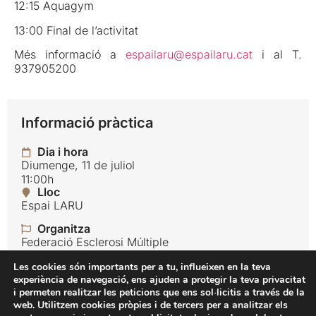
12:15 Aquagym
13:00 Final de l’activitat
Més informació a
espailaru@espailaru.cat
i al T.
937905200
Informació pràctica
Dia i hora
Diumenge, 11 de juliol
11:00h
Lloc
Espai LARU
Organitza
Federació Esclerosi Múltiple
Idioma
Les cookies són importants per a tu, influeixen en la teva
Català
experiència de navegació, ens ajuden a protegir la teva privacitat
i permeten realitzar les peticions que ens sol·licitis a través de la
Preu
web. Utilitzem cookies pròpies i de tercers per a analitzar els
Gratuït