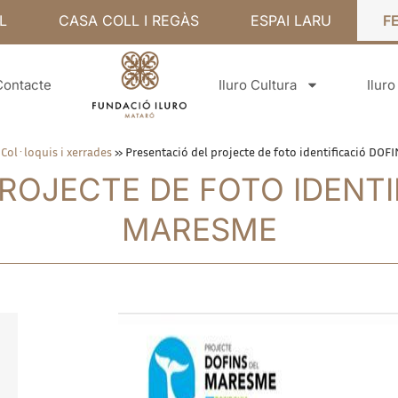
L
CASA COLL I REGÀS
ESPAI LARU
F
Contacte
Iluro Cultura
Ilur
»
Col·loquis i xerrades
»
Presentació del projecte de foto identificació D
ROJECTE DE FOTO IDENTI
MARESME