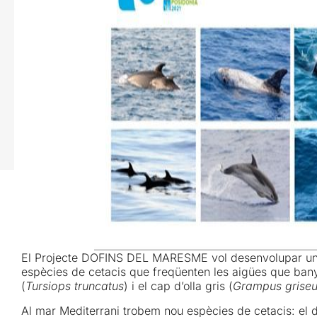
El Projecte DOFINS DEL MARESME vol desenvolupar un c
espècies de cetacis que freqüenten les aigües que bany
(
Tursiops truncatus
) i el cap d’olla gris (
Grampus grise
Al mar Mediterrani trobem nou espècies de cetacis: el d