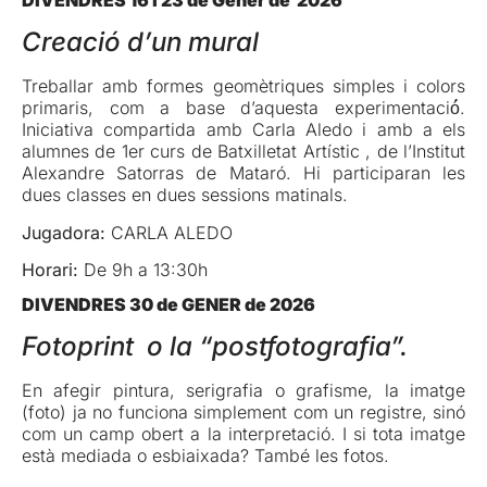
DIVENDRES 16 i 23 de Gener de 2026
Creació d’un mural
Treballar amb formes geomètriques simples i colors
primaris, com a base d’aquesta experimentació́.
Iniciativa compartida amb Carla Aledo i amb a els
alumnes de 1er curs de Batxilletat Artístic , de l’Institut
Alexandre Satorras de Mataró. Hi participaran les
dues classes en dues sessions matinals.
Jugadora:
CARLA ALEDO
Horari:
De 9h a 13:30h
DIVENDRES 30 de GENER de 2026
Fotoprint o la “postfotografia”.
En afegir pintura, serigrafia o grafisme, la imatge
(foto) ja no funciona simplement com un registre, sinó
com un camp obert a la interpretació. I si tota imatge
està mediada o esbiaixada? També les fotos.