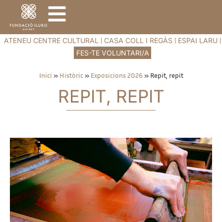
ATENEU CENTRE CULTURAL
CASA COLL I REGÀS
ESPAI LARU
FES-TE VOLUNTARI/A
Inici
»
Històric
»
Exposicions 2026
»
Repit, repit
REPIT, REPIT