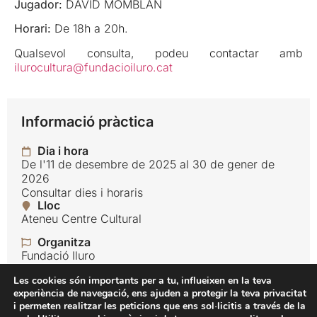
Jugador:
DAVID MOMBLAN
Horari:
De 18h a 20h.
Qualsevol consulta, podeu contactar amb
ilurocultura@fundacioiluro.cat
Informació pràctica
Dia i hora
De l'11 de desembre de 2025 al 30 de gener de
2026
Consultar dies i horaris
Lloc
Ateneu Centre Cultural
Organitza
Fundació Iluro
Idioma
Les cookies són importants per a tu, influeixen en la teva
Català
experiència de navegació, ens ajuden a protegir la teva privacitat
i permeten realitzar les peticions que ens sol·licitis a través de la
Preu