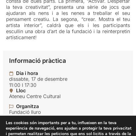
consta de dues parts. La primera, “Activar. Despertar
la teva creativitat”, presenta una sèrie de jocs que
ajudaran als nens i a les nenes a treballar el seu
pensament creatiu. La segona, “crear. Mostra el teu
artista interior”, caldrà que els i les participants
escullin una obra d’art de la fundació i la reinterpretin
artísticament!
Informació pràctica
Dia i hora
dissabte, 17 de desembre
11:00 I 17:30
Lloc
Ateneu Centre Cultural
Organitza
Fundació Iluro
Idioma
Les cookies són importants per a tu, influeixen en la teva
Català
experiència de navegació, ens ajuden a protegir la teva privacitat
i permeten realitzar les peticions que ens sol·licitis a través de la