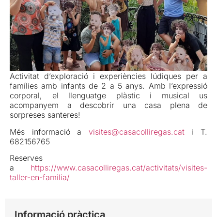
Activitat d’exploració i experiències lúdiques per a
famílies amb infants de 2 a 5 anys. Amb l’expressió
corporal, el llenguatge plàstic i musical us
acompanyem a descobrir una casa plena de
sorpreses santeres!
Més informació a
visites@casacolliregas.cat
i T.
682156765
Reserves
a
https://www.casacolliregas.cat/activitats/visites-
taller-en-familia/
Informació pràctica