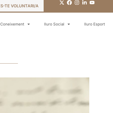
ES-TE VOLUNTARI/A
o Coneixement
Iluro Social
Iluro Esport