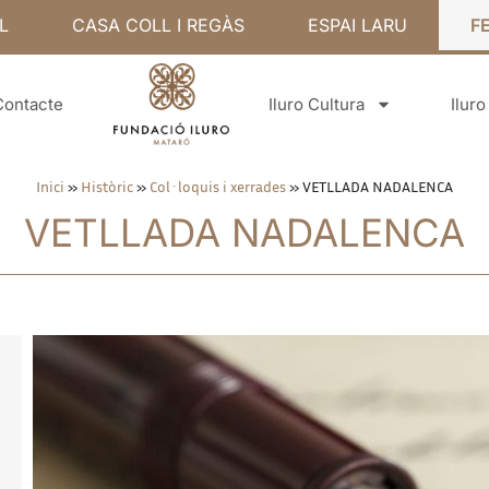
L
CASA COLL I REGÀS
ESPAI LARU
F
Contacte
Iluro Cultura
Ilur
Inici
»
Històric
»
Col·loquis i xerrades
»
VETLLADA NADALENCA
VETLLADA NADALENCA