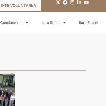
ES-TE VOLUNTARI/A
o Coneixement
Iluro Social
Iluro Esport