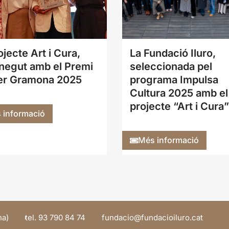
ojecte Art i Cura,
La Fundació Iluro,
negut amb el Premi
seleccionada pel
er Gramona 2025
programa Impulsa
Cultura 2025 amb el
projecte “Art i Cura”
 informació
Més informació
na)
tel. 93 790 84 74
@oicadnuf
tac.orulioicadnuf