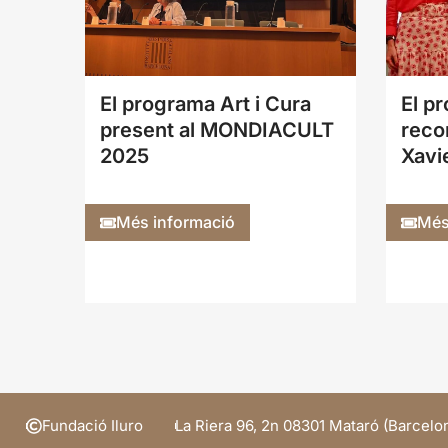
El programa Art i Cura
El pr
present al MONDIACULT
reco
2025
Xavi
Més informació
Més
Fundació Iluro
La Riera 96, 2n 08301 Mataró (Barcelo