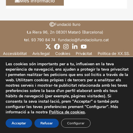
Més informació
Fundació Iluro
La Riera 96, 2n 08301 Mataró (Barcelona)
tel. 93 790 84 74
@oicadnuf
tac.orulioicadnuf
Accessibilitat
Avís legal
Cookies
Privacitat
Politica de XX.SS.
Les cookies són importants per a tu, influeixen en la teva
experiència de navegació, ens ajuden a protegir la teva privacitat
i permeten realitzar les peticions que ens sol·licitis a través de la
web. Utilitzem cookies pròpies i de tercers per a analitzar els
nostres serveis i mostrar-te publicitat relacionada amb les teves
preferències sobre la base d'un perfil elaborat amb els teus
hàbits de navegació (per exemple, pàgines visitades). Si
consents la seva instal·lació, prem "Acceptar" o també pots
configurar les teves preferències prement "Configurar". Més
informació a la nostra
Política de cookies
.
Acceptar
Refusar
Configurar