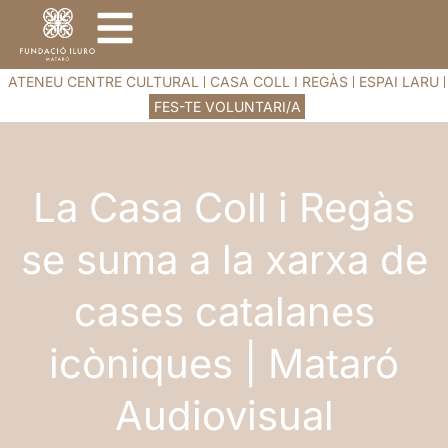
ATENEU CENTRE CULTURAL
CASA COLL I REGÀS
ESPAI LARU
FES-TE VOLUNTARI/A
La Casa Coll i Regàs
se suma a la xarxa de
cases catalanes
icòniques | Mataró
Audiovisual