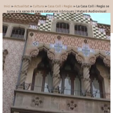
Inici
»
Actualitat
»
Cultura
»
Casa Coll i Regàs
»
La Casa Coll i Regàs se
suma a la xarxa de cases catalanes icòniques | Mataró Audiovisual
24/07/2018
Casa Coll i Regàs
,
Cultura