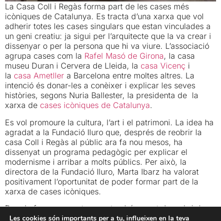
La Casa Coll i Regàs forma part de les cases més
icòniques de Catalunya. Es tracta d’una xarxa que vol
adherir totes les cases singulars que estan vinculades a
un geni creatiu: ja sigui per l’arquitecte que la va crear i
dissenyar o per la persona que hi va viure. L’associació
agrupa cases com la
Rafel Masó de Girona
, la casa
museu Duran i Cervera de Lleida, la
casa Vicenç
i
la
casa Ametller
a Barcelona entre moltes altres. La
intenció és donar-les a conèixer i explicar les seves
històries, segons Nuria Ballester, la presidenta de la
xarxa de
cases icòniques de Catalunya
.
Es vol promoure la cultura, l’art i el patrimoni. La idea ha
agradat a la Fundació Iluro que, després de reobrir la
casa Coll i Regàs al públic ara fa nou mesos, ha
dissenyat un programa pedagògic per explicar el
modernisme i arribar a molts públics. Per això, la
directora de la Fundació Iluro, Marta Ibarz ha valorat
positivament l’oportunitat de poder formar part de la
xarxa de cases icòniques.
Des de fa poques setmanes també es pot descobrir la
casa amb un Scape-room, propostes atractives per
Les cookies són importants per a tu, influeixen en la teva