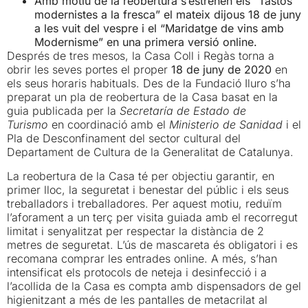
Amb motiu de la reobertura s’estrenen els “Tastos
modernistes a la fresca” el mateix dijous 18 de juny
a les vuit del vespre i el “Maridatge de vins amb
Modernisme” en una primera versió online.
Després de tres mesos, la Casa Coll i Regàs torna a
obrir les seves portes el proper
18 de juny de 2020
en
els seus horaris habituals. Des de la Fundació Iluro s’ha
preparat un pla de reobertura de la Casa basat en la
guia publicada per la
Secretaría de Estado de
Turismo
en coordinació amb el
Ministerio de Sanidad
i el
Pla de Desconfinament del sector cultural del
Departament de Cultura de la Generalitat de Catalunya.
La reobertura de la Casa té per objectiu garantir, en
primer lloc, la seguretat i benestar del públic i els seus
treballadors i treballadores. Per aquest motiu, reduïm
l’aforament a un terç per visita guiada amb el recorregut
limitat i senyalitzat per respectar la distància de 2
metres de seguretat. L’ús de mascareta és obligatori i es
recomana comprar les entrades online. A més, s’han
intensificat els protocols de neteja i desinfecció i a
l’acollida de la Casa es compta amb dispensadors de gel
higienitzant a més de les pantalles de metacrilat al