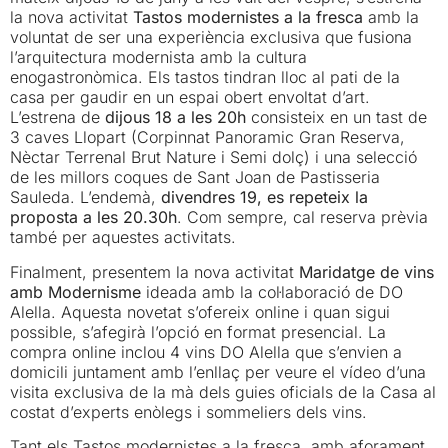
la nova activitat
Tastos modernistes a la fresca
amb la
voluntat de ser una experiència exclusiva que fusiona
l’arquitectura modernista amb la cultura
enogastronòmica. Els tastos tindran lloc al pati de la
casa per gaudir en un espai obert envoltat d’art.
L’estrena de
dijous 18 a les 20h
consisteix en un tast de
3 caves Llopart (Corpinnat Panoramic Gran Reserva,
Nèctar Terrenal Brut Nature i Semi dolç) i una selecció
de les millors coques de Sant Joan de Pastisseria
Sauleda. L’endemà,
divendres 19, es repeteix la
proposta a les 20.30h
. Com sempre, cal reserva prèvia
també per aquestes activitats.
Finalment, presentem la nova activitat
Maridatge de vins
amb Modernisme
ideada amb la col·laboració de DO
Alella. Aquesta novetat s’ofereix online i quan sigui
possible, s’afegirà l’opció en format presencial. La
compra online inclou 4 vins DO Alella que s’envien a
domicili juntament amb l’enllaç per veure el vídeo d’una
visita exclusiva de la mà dels guies oficials de la Casa al
costat d’experts enòlegs i sommeliers dels vins.
Tant els Tastos modernistes a la fresca, amb aforament