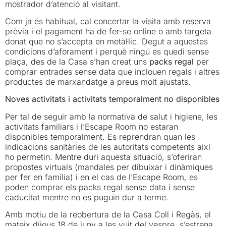
mostrador d’atenció al visitant.
Com ja és habitual, cal concertar la visita amb reserva
prèvia i el pagament ha de fer-se online o amb targeta
donat que no s’accepta en metàl·lic. Degut a aquestes
condicions d’aforament i perquè ningú es quedi sense
plaça, des de la Casa s’han creat uns
packs regal
per
comprar entrades sense data que inclouen regals i altres
productes de marxandatge a preus molt ajustats.
Noves activitats i activitats temporalment no disponibles
Per tal de seguir amb la normativa de salut i higiene, les
activitats familiars i l’Escape Room no estaran
disponibles temporalment. Es reprendran quan les
indicacions sanitàries de les autoritats competents així
ho permetin. Mentre duri aquesta situació, s’oferiran
propostes virtuals (mandales per dibuixar i dinàmiques
per fer en família) i en el cas de l’Escape Room, es
poden comprar els packs regal sense data i sense
caducitat mentre no es puguin dur a terme.
Amb motiu de la reobertura de la Casa Coll i Regàs, el
mateix dijous 18 de juny a les vuit del vespre, s’estrena