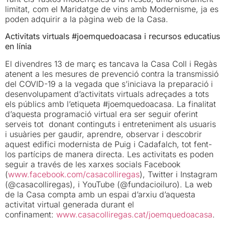
limitat, com el Maridatge de vins amb Modernisme, ja es
poden adquirir a la pàgina web de la Casa.
Activitats virtuals #joemquedoacasa i recursos educatius
en línia
El divendres 13 de març es tancava la Casa Coll i Regàs
atenent a les mesures de prevenció contra la transmissió
del COVID-19 a la vegada que s’iniciava la preparació i
desenvolupament d’activitats virtuals adreçades a tots
els públics amb l’etiqueta #joemquedoacasa. La finalitat
d’aquesta programació virtual era ser seguir oferint
serveis tot donant continguts i entreteniment als usuaris
i usuàries per gaudir, aprendre, observar i descobrir
aquest edifici modernista de Puig i Cadafalch, tot fent-
los partícips de manera directa. Les activitats es poden
seguir a través de les xarxes socials Facebook
(
www.facebook.com/casacolliregas
), Twitter i Instagram
(@casacolliregas), i YouTube (@fundacioiluro). La web
de la Casa compta amb un espai d’arxiu d’aquesta
activitat virtual generada durant el
confinament:
www.casacolliregas.cat/joemquedoacasa
.