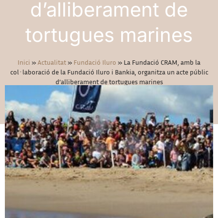
d’alliberament de
tortugues marines
Inici
»
Actualitat
»
Fundació Iluro
»
La Fundació CRAM, amb la
col·laboració de la Fundació Iluro i Bankia, organitza un acte públic
d’alliberament de tortugues marines
02/05/2019
Fundació Iluro
,
Social