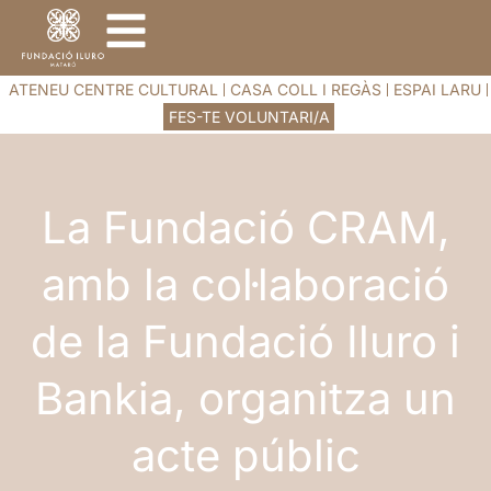
ATENEU CENTRE CULTURAL
CASA COLL I REGÀS
ESPAI LARU
FES-TE VOLUNTARI/A
La Fundació CRAM,
amb la col·laboració
de la Fundació Iluro i
Bankia, organitza un
acte públic