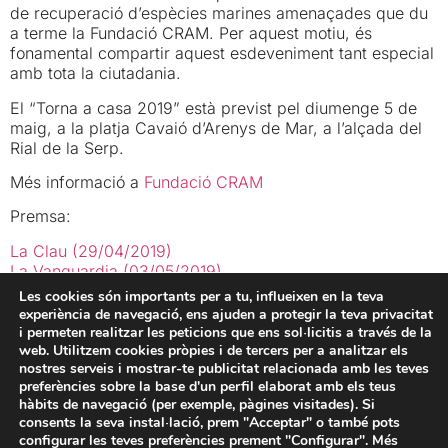
de recuperació d’espècies marines amenaçades que du
a terme la Fundació CRAM. Per aquest motiu, és
fonamental compartir aquest esdeveniment tant especial
amb tota la ciutadania.
El “Torna a casa 2019” està previst pel diumenge 5 de
maig, a la platja Cavaió d’Arenys de Mar, a l’alçada del
Rial de la Serp.
Més informació a
Fundació CRAM
Premsa:
La Clau (29/04/2019)
La Vanguardia (03/05/2019)
Ràdio Arenys (03/05/2019)
Les cookies són importants per a tu, influeixen en la teva
La Vanguardia (05/05/2019)
experiència de navegació, ens ajuden a protegir la teva privacitat
TV3 (05/05/2019)
i permeten realitzar les peticions que ens sol·licitis a través de la
Vilaweb (05/05/2019)
web. Utilitzem cookies pròpies i de tercers per a analitzar els
nostres serveis i mostrar-te publicitat relacionada amb les teves
El Punt Avui (05/05/0219)
preferències sobre la base d'un perfil elaborat amb els teus
hàbits de navegació (per exemple, pàgines visitades). Si
Fundació Iluro
consents la seva instal·lació, prem "Acceptar" o també pots
configurar les teves preferències prement "Configurar". Més
La Riera 96, 2n 08301 Mataró (Barcelona)