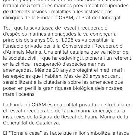
natural de 5 tortugues marines prèviament recuperades
de diferents lesions i malalties a les instal·lacions
clíniques de la Fundació CRAM, al Prat de Llobregat.
Tot i que la seva tasca de rescat i recuperació
d’espècies marines amenaçades la va començar a
principis dels anys 90, el 1.996 es va constituir la
Fundació privada per a la Conservació i Recuperació
d’Animals Marins. Una entitat catalana que va néixer de
la societat civil, i que ha esdevingut pionera i un referent
en la clínica i recuperació d’espècies marines
amenaçades. Més de 20 anys protegint el medi marí i
les espècies que l’habiten. Més de 20 anys educant i
sensibilitzant a la ciutadania sobre les amenaces que
posen en perill la gran riquesa biològica dels nostres
mars i oceans.
La Fundació CRAM és una entitat privada que treballa en
el rescat i recuperació de fauna marina amenaçada, a
instancies de la Xarxa de Rescat de Fauna Marina de la
Generalitat de Catalunya.
El “Torna a casa” és l’acte que millor simbolitza la tasca