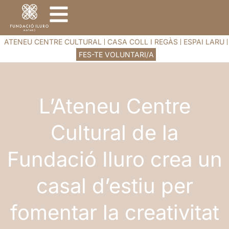
ATENEU CENTRE CULTURAL
CASA COLL I REGÀS
ESPAI LARU
FES-TE VOLUNTARI/A
L’Ateneu Centre
Cultural de la
Fundació Iluro crea un
casal d’estiu per
fomentar la creativitat