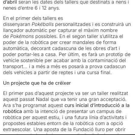
d’abril
seran les dates dels tallers que destinats a nens i
nenes d’entre 6 i 12 anys.
En el primer dels tallers es
dissenyaran
Pokéballs
personalitzades i es construirà un
llançador automàtic per capturar el màxim nombre
de
Pokémons
possibles. En el segon taller s’utilitza el
poder de la robòtica per crear mandales de forma
automàtica, decorant cadascuna de les obres d’art i
poder portar-les a casa. Per últim, es farà un prototip de
vehicle sostenible per acabar amb la contaminació del
transport… i a més a més es posarà a prova cadascun
dels vehicles a partir de reptes i una cursa final.
Un projecte que ha de créixer
El primer pas d’aquest projecte va ser un taller realitzat
aquest passat Nadal que va tenir una gran acceptació.
Ara s’ha programat aquest
curs inicial d’introducció a la
robòtica
amb la intenció de presentar un campus de
robòtica per aquest estiu, i una futura línia d’activitats i
propostes estables entorn de la robòtica com a opció
extraescolar. Una aposta de la Fundació Iluro per obrir