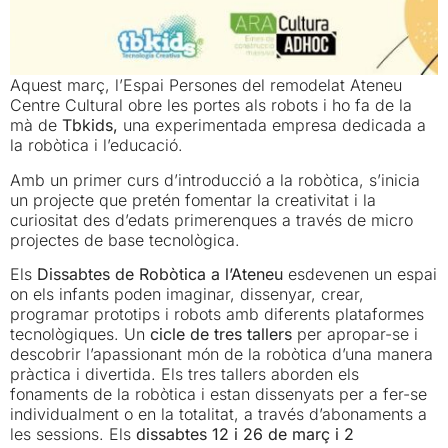
Aquest març, l’Espai Persones del remodelat Ateneu
Centre Cultural obre les portes als robots i ho fa de la
mà de
Tbkids,
una experimentada empresa dedicada a
la robòtica i l’educació.
Amb un primer curs d’introducció a la robòtica, s’inicia
un projecte que pretén fomentar la creativitat i la
curiositat des d’edats primerenques a través de micro
projectes de base tecnològica.
Els
Dissabtes de Robòtica a l’Ateneu
esdevenen un espai
on els infants poden imaginar, dissenyar, crear,
programar prototips i robots amb diferents plataformes
tecnològiques. Un
cicle de tres tallers
per apropar-se i
descobrir l’apassionant món de la robòtica d’una manera
pràctica i divertida. Els tres tallers aborden els
fonaments de la robòtica i estan dissenyats per a fer-se
individualment o en la totalitat, a través d’abonaments a
les sessions. Els
dissabtes 12 i 26 de març i 2