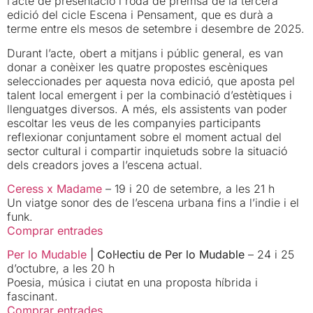
l’acte de presentació i roda de premsa de la tercera
edició del cicle Escena i Pensament, que es durà a
terme entre els mesos de setembre i desembre de 2025.
Durant l’acte, obert a mitjans i públic general, es van
donar a conèixer les quatre propostes escèniques
seleccionades per aquesta nova edició, que aposta pel
talent local emergent i per la combinació d’estètiques i
llenguatges diversos. A més, els assistents van poder
escoltar les veus de les companyies participants
reflexionar conjuntament sobre el moment actual del
sector cultural i compartir inquietuds sobre la situació
dels creadors joves a l’escena actual.
Ceress x Madame
– 19 i 20 de setembre, a les 21 h
Un viatge sonor des de l’escena urbana fins a l’indie i el
funk.
Comprar entrades
Per lo Mudable
| Col·lectiu de Per lo Mudable
– 24 i 25
d’octubre, a les 20 h
Poesia, música i ciutat en una proposta híbrida i
fascinant.
Comprar entrades