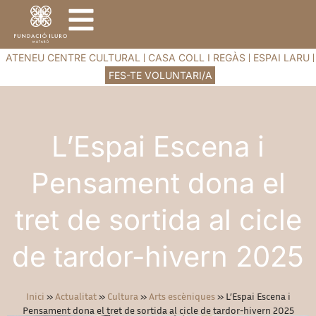
ATENEU CENTRE CULTURAL
CASA COLL I REGÀS
ESPAI LARU
FES-TE VOLUNTARI/A
L’Espai Escena i
Pensament dona el
tret de sortida al cicle
de tardor-hivern 2025
Inici
»
Actualitat
»
Cultura
»
Arts escèniques
»
L’Espai Escena i
Pensament dona el tret de sortida al cicle de tardor-hivern 2025