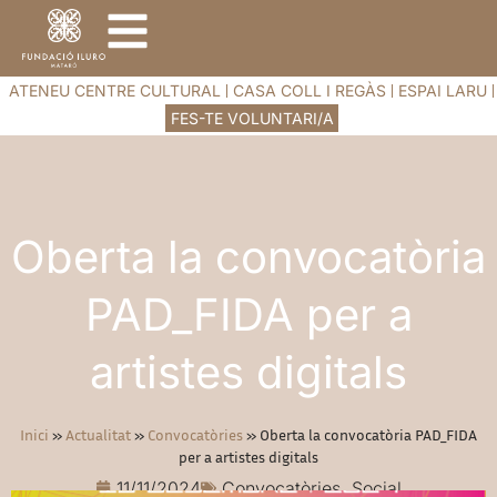
ATENEU CENTRE CULTURAL
CASA COLL I REGÀS
ESPAI LARU
FES-TE VOLUNTARI/A
Oberta la convocatòria
PAD_FIDA per a
artistes digitals
Inici
»
Actualitat
»
Convocatòries
»
Oberta la convocatòria PAD_FIDA
per a artistes digitals
11/11/2024
Convocatòries
,
Social