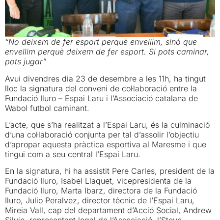
“No deixem de fer esport perquè envellim, sinó que
envellim perquè deixem de fer esport. Si pots caminar,
pots jugar”
Avui divendres dia 23 de desembre a les 11h, ha tingut
lloc la signatura del conveni de col·laboració entre la
Fundació Iluro – Espai Laru i l’Associació catalana de
Wabol futbol caminant.
L’acte, que s’ha realitzat a l’Espai Laru, és la culminació
d’una col·laboració conjunta per tal d’assolir l’objectiu
d’apropar aquesta pràctica esportiva al Maresme i que
tingui com a seu central l’Espai Laru.
En la signatura, hi ha assistit Pere Carles, president de la
Fundació Iluro, Isabel Llaquet, vicepresidenta de la
Fundació Iluro, Marta Ibarz, directora de la Fundació
Iluro, Julio Peralvez, director tècnic de l’Espai Laru,
Mireia Vall, cap del departament d’Acció Social, Andrew