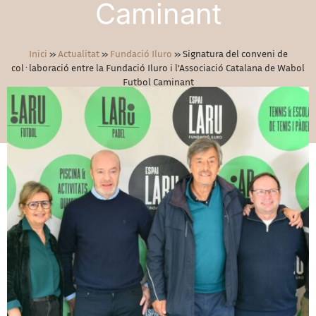
Caminant
Inici
»
Actualitat
»
Fundació Iluro
»
Signatura del conveni de
col·laboració entre la Fundació Iluro i l’Associació Catalana de Wabol
Futbol Caminant
23/12/2022
Fundació Iluro