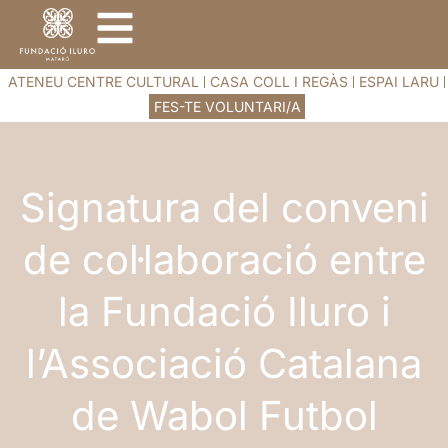
ATENEU CENTRE CULTURAL
CASA COLL I REGÀS
ESPAI LARU
FES-TE VOLUNTARI/A
Signatura del conveni
de col·laboració entre
la Fundació Iluro i
l’Associació Catalana
de Wabol Futbol