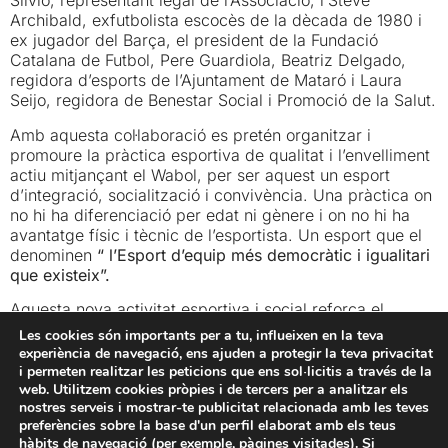
Silvio, representant legal de l’Associació, l’Steve
Archibald, exfutbolista escocès de la dècada de 1980 i
ex jugador del Barça, el president de la Fundació
Catalana de Futbol, Pere Guardiola, Beatriz Delgado,
regidora d’esports de l’Ajuntament de Mataró i Laura
Seijo, regidora de Benestar Social i Promoció de la Salut.
Amb aquesta col·laboració es pretén organitzar i
promoure la pràctica esportiva de qualitat i l’envelliment
actiu mitjançant el Wabol, per ser aquest un esport
d’integració, socialització i convivència. Una pràctica on
no hi ha diferenciació per edat ni gènere i on no hi ha
avantatge físic i tècnic de l’esportista. Un esport que el
denominen
“ l’Esport d’equip més democràtic i igualitari
que existeix”.
Aquesta nova activitat esportiva i social reforça el
posicionament de la Fundació Iluro per mantenir sempre
Les cookies són importants per a tu, influeixen en la teva
les persones al centre de tots els nostres projectes, amb
experiència de navegació, ens ajuden a protegir la teva privacitat
l’esperit d’actuar com a palanca transformadora de
i permeten realitzar les peticions que ens sol·licitis a través de la
l’àmbit sociocultural i esportiu, impulsant i apostant per
web. Utilitzem cookies pròpies i de tercers per a analitzar els
nostres serveis i mostrar-te publicitat relacionada amb les teves
propostes de retorn social.
preferències sobre la base d'un perfil elaborat amb els teus
hàbits de navegació (per exemple, pàgines visitades). Si