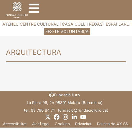
ATENEU CENTRE CULTURAL
CASA COLL I REGÀS
ESPAI LARU
FES-TE VOLUNTARI/A
ARQUITECTURA
Fundació Iluro
La Riera 96, 2n 08301 Mataró (Barcelona)
tel. 93 790 84 74
@oicadnuf
tac.orulioicadnuf
Accessibilitat
Avís legal
Cookies
Privacitat
Politica de XX.SS.