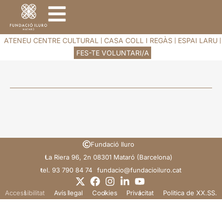
ATENEU CENTRE CULTURAL
CASA COLL I REGÀS
ESPAI LARU
FES-TE VOLUNTARI/A
Fundació Iluro
La Riera 96, 2n 08301 Mataró (Barcelona)
tel. 93 790 84 74
@oicadnuf
tac.orulioicadnuf
Accessibilitat
Avís legal
Cookies
Privacitat
Politica de XX.SS.