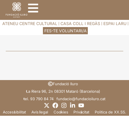
ATENEU CENTRE CULTURAL
CASA COLL I REGÀS
ESPAI LARU
FES-TE VOLUNTARI/A
Fundació Iluro
La Riera 96, 2n 08301 Mataró (Barcelona)
tel. 93 790 84 74
@oicadnuf
tac.orulioicadnuf
Accessibilitat
Avís legal
Cookies
Privacitat
Politica de XX.SS.