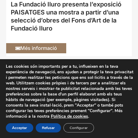
La Fundació Iluro presenta l’exposició
PAISATGES una mostra a partir d’una
selecció d’obres del Fons d’Art de la
Fundació Iluro
Més informació
Les cookies són importants per a tu, influeixen en la teva
experiència de navegació, ens ajuden a protegir la teva privacitat
Fundació Iluro
i permeten realitzar les peticions que ens sol·licitis a través de la
La Riera 96, 2n 08301 Mataró (Barcelona)
web. Utilitzem cookies pròpies i de tercers per a analitzar els
nostres serveis i mostrar-te publicitat relacionada amb les teves
tel. 93 790 84 74
@oicadnuf
tac.orulioicadnuf
preferències sobre la base d'un perfil elaborat amb els teus
hàbits de navegació (per exemple, pàgines visitades). Si
Accessibilitat
Avís legal
Cookies
Privacitat
Politica de XX.SS.
consents la seva instal·lació, prem "Acceptar" o també pots
configurar les teves preferències prement "Configurar". Més
informació a la nostra
Política de cookies
.
Acceptar
Refusar
Configurar