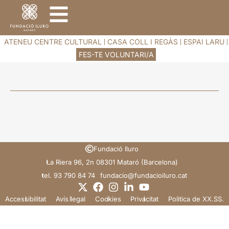
ATENEU CENTRE CULTURAL
CASA COLL I REGÀS
ESPAI LARU
FES-TE VOLUNTARI/A
Fundació Iluro
La Riera 96, 2n 08301 Mataró (Barcelona)
tel. 93 790 84 74
@oicadnuf
tac.orulioicadnuf
Accessibilitat
Avís legal
Cookies
Privacitat
Politica de XX.SS.