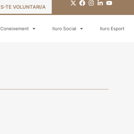
ES-TE VOLUNTARI/A
o Coneixement
Iluro Social
Iluro Esport