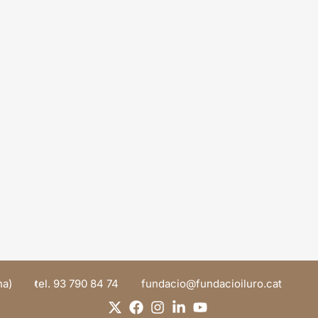
na)
tel. 93 790 84 74
@oicadnuf
tac.orulioicadnuf