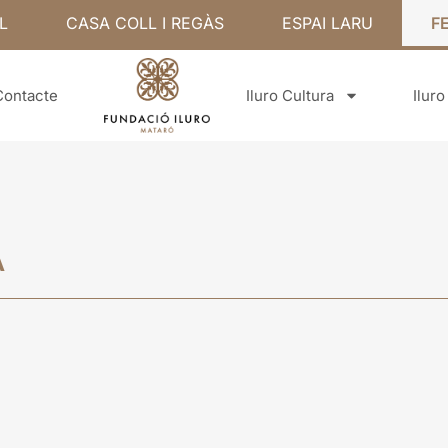
L
CASA COLL I REGÀS
ESPAI LARU
F
Contacte
Iluro Cultura
Ilur
A