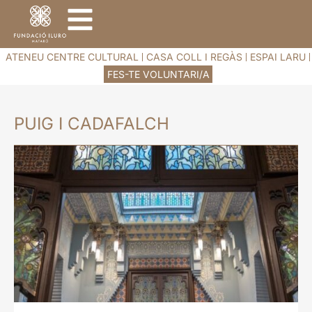
ATENEU CENTRE CULTURAL
CASA COLL I REGÀS
ESPAI LARU
FES-TE VOLUNTARI/A
PUIG I CADAFALCH