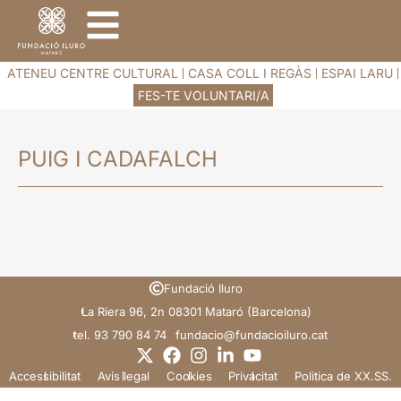
ATENEU CENTRE CULTURAL
CASA COLL I REGÀS
ESPAI LARU
FES-TE VOLUNTARI/A
PUIG I CADAFALCH
Fundació Iluro
La Riera 96, 2n 08301 Mataró (Barcelona)
tel. 93 790 84 74
@oicadnuf
tac.orulioicadnuf
Accessibilitat
Avís legal
Cookies
Privacitat
Politica de XX.SS.