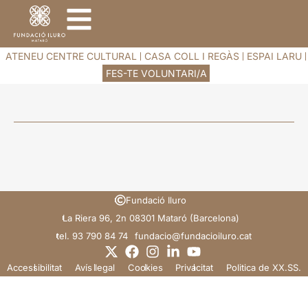
ATENEU CENTRE CULTURAL
CASA COLL I REGÀS
ESPAI LARU
FES-TE VOLUNTARI/A
Fundació Iluro
La Riera 96, 2n 08301 Mataró (Barcelona)
tel. 93 790 84 74
@oicadnuf
tac.orulioicadnuf
Accessibilitat
Avís legal
Cookies
Privacitat
Politica de XX.SS.