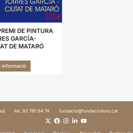
PREMI DE PINTURA
RES GARCÍA-
TAT DE MATARÓ
 informació
na)
tel. 93 790 84 74
@oicadnuf
tac.orulioicadnuf