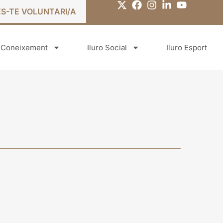
ES-TE VOLUNTARI/A
o Coneixement
Iluro Social
Iluro Esport