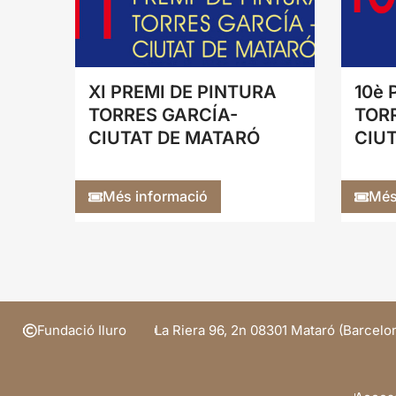
XI PREMI DE PINTURA
10è 
TORRES GARCÍA-
TOR
CIUTAT DE MATARÓ
CIU
Més informació
Més
Fundació Iluro
La Riera 96, 2n 08301 Mataró (Barcelo