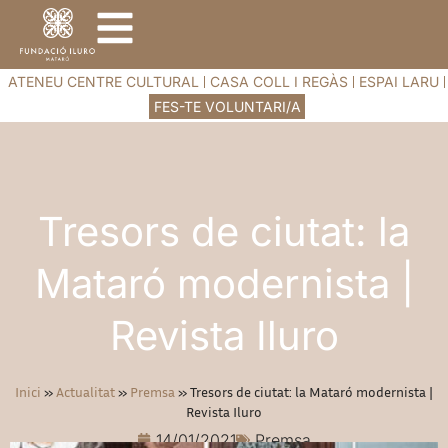
ATENEU CENTRE CULTURAL
CASA COLL I REGÀS
ESPAI LARU
FES-TE VOLUNTARI/A
Tresors de ciutat: la
Mataró modernista |
Revista Iluro
Inici
»
Actualitat
»
Premsa
»
Tresors de ciutat: la Mataró modernista |
Revista Iluro
14/01/2021
Premsa