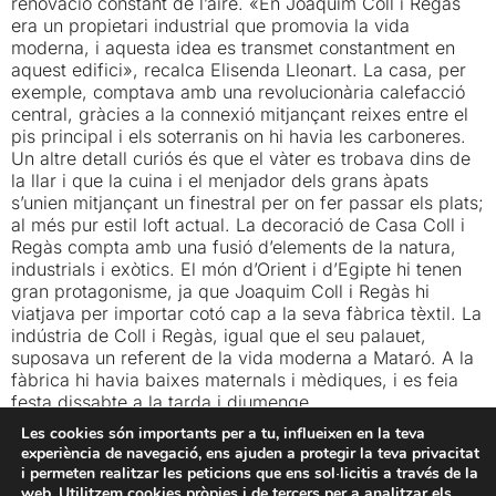
renovació constant de l’aire. «En Joaquim Coll i Regàs
era un propietari industrial que promovia la vida
moderna, i aquesta idea es transmet constantment en
aquest edifici», recalca Elisenda Lleonart. La casa, per
exemple, comptava amb una revolucionària calefacció
central, gràcies a la connexió mitjançant reixes entre el
pis principal i els soterranis on hi havia les carboneres.
Un altre detall curiós és que el vàter es trobava dins de
la llar i que la cuina i el menjador dels grans àpats
s’unien mitjançant un finestral per on fer passar els plats;
al més pur estil loft actual. La decoració de Casa Coll i
Regàs compta amb una fusió d’elements de la natura,
industrials i exòtics. El món d’Orient i d’Egipte hi tenen
gran protagonisme, ja que Joaquim Coll i Regàs hi
viatjava per importar cotó cap a la seva fàbrica tèxtil. La
indústria de Coll i Regàs, igual que el seu palauet,
suposava un referent de la vida moderna a Mataró. A la
fàbrica hi havia baixes maternals i mèdiques, i es feia
festa dissabte a la tarda i diumenge.
Les cookies són importants per a tu, influeixen en la teva
https://youtu.be/A7Nz3llPLT0
experiència de navegació, ens ajuden a protegir la teva privacitat
i permeten realitzar les peticions que ens sol·licitis a través de la
Reportatge original a Revista Iluro
web. Utilitzem cookies pròpies i de tercers per a analitzar els