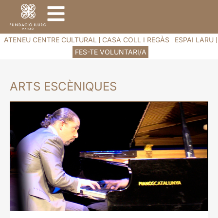
ATENEU CENTRE CULTURAL
CASA COLL I REGÀS
ESPAI LARU
FES-TE VOLUNTARI/A
ARTS ESCÈNIQUES