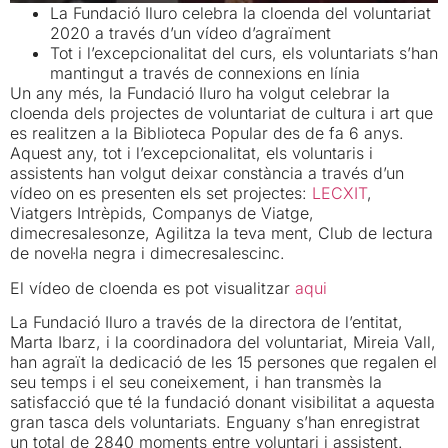
La Fundació Iluro celebra la cloenda del voluntariat
2020 a través d’un vídeo d’agraïment
Tot i l’excepcionalitat del curs, els voluntariats s’han
mantingut a través de connexions en línia
Un any més, la Fundació Iluro ha volgut celebrar la
cloenda dels projectes de voluntariat de cultura i art que
es realitzen a la Biblioteca Popular des de fa 6 anys.
Aquest any, tot i l’excepcionalitat, els voluntaris i
assistents han volgut deixar constància a través d’un
vídeo on es presenten els set projectes:
LECXIT
,
Viatgers Intrèpids, Companys de Viatge,
dimecresalesonze, Agilitza la teva ment, Club de lectura
de novel·la negra i dimecresalescinc.
El vídeo de cloenda es pot visualitzar
aqui
La Fundació Iluro a través de la directora de l’entitat,
Marta Ibarz, i la coordinadora del voluntariat, Mireia Vall,
han agraït la dedicació de les 15 persones que regalen el
seu temps i el seu coneixement, i han transmès la
satisfacció que té la fundació donant visibilitat a aquesta
gran tasca dels voluntariats. Enguany s’han enregistrat
un total de 2840 moments entre voluntari i assistent.