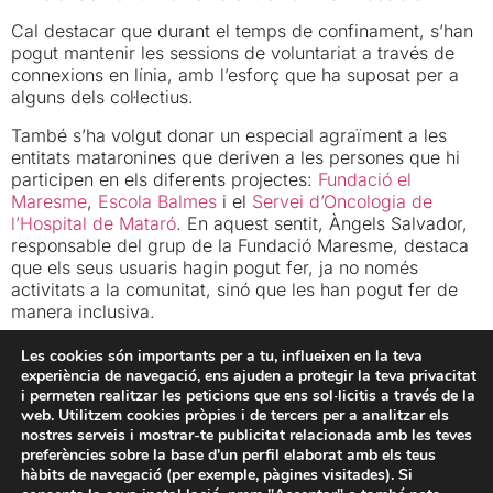
Cal destacar que durant el temps de confinament, s’han
pogut mantenir les sessions de voluntariat a través de
connexions en línia, amb l’esforç que ha suposat per a
alguns dels col·lectius.
També s’ha volgut donar un especial agraïment a les
entitats mataronines que deriven a les persones que hi
participen en els diferents projectes:
Fundació el
Maresme
,
Escola Balmes
i el
Servei d’Oncologia de
l’Hospital de Mataró
. En aquest sentit, Àngels Salvador,
responsable del grup de la Fundació Maresme, destaca
que els seus usuaris hagin pogut fer, ja no només
activitats a la comunitat, sinó que les han pogut fer de
manera inclusiva.
Finalment, els propis voluntaris també han manifestat la
Les cookies són importants per a tu, influeixen en la teva
seva il·lusió en els projectes, com la Montse Mach,
experiència de navegació, ens ajuden a protegir la teva privacitat
voluntària del Lecxit, que destaca el treball en equip
i permeten realitzar les peticions que ens sol·licitis a través de la
amb els infants, els quals aprenen gaudint i estimant la
web. Utilitzem cookies pròpies i de tercers per a analitzar els
nostres serveis i mostrar-te publicitat relacionada amb les teves
lectura.
preferències sobre la base d'un perfil elaborat amb els teus
hàbits de navegació (per exemple, pàgines visitades). Si
Fundació Iluro