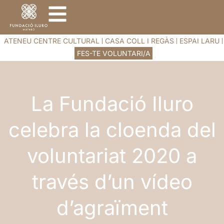
ATENEU CENTRE CULTURAL
CASA COLL I REGÀS
ESPAI LARU
FES-TE VOLUNTARI/A
La Fundació Iluro
celebra la cloenda del
voluntariat 2020 a
través d’un vídeo
d’agraïment