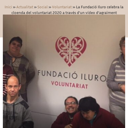
Inici
»
Actualitat
»
Social
»
Voluntariat
»
La Fundació Iluro celebra la
cloenda del voluntariat 2020 a través d’un vídeo d’agraïment
19/06/2020
Social
,
Voluntariat