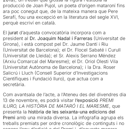
producció de Joan Pujol, un poeta d’origen mataroní fins
ara poc conegut que, de la mateixa manera que Pere
Serafí, fou una excepció en la literatura del segle XVI,
perquè escriví en català.
El
jurat
d’aquesta convocatòria incorpora com a
president al
Dr. Joaquim Nadal i Farreras
(Universitat de
Girona), i està compost pel Dr. Jaume Dantí i Riu
(Universitat de Barcelona); el Dr. Flocel Sabaté i Curull
(Universitat de Lleida); el Sr. Alexis Serrano Méndez
(Arxiu Comarcal del Maresme); el Dr. Oriol Olesti Vila
(Universitat Autònoma de Barcelona); i la Dra. Roser
Salicrú i Lluch (Consell Superior d’Investigacions
Científiques i Fundació Iluro), que actua com a
secretària.
Com avantsala de l’acte, a l’Ateneu des del divendres dia
13 de novembre, es podrà visitar
l
‘exposició
PREMI
ILURO, LA HISTÒRIA DE MATARÓ I EL MARESME
, que
presenta la
història de les seixanta-una edicions del
Premi
amb una mirada diversa. La infografia agrupa els
treballs premiats per ordre cronològic de continguts i no
segons l’any d’edició o del Premi i, d’aquesta manera,