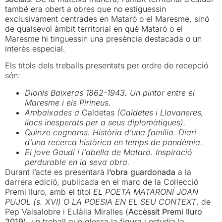
també era obert a obres que no estiguessin
exclusivament centrades en Mataró o el Maresme, sinó
de qualsevol àmbit territorial en què Mataró o el
Maresme hi tinguessin una presència destacada o un
interès especial.
Els títols dels treballs presentats per ordre de recepció
són:
Dionís Baixeras 1862-1943. Un pintor entre el
Maresme i els Pirineus.
Ambaixades a
Caldetas
(Caldetes i Llavaneres,
llocs inesperats per a seus diplomàtiques).
Quinze cognoms. Història d’una família. Diari
d’una recerca històrica en temps de pandèmia.
El jove Gaudí i l’abella de Mataró. Inspiració
perdurable en la seva obra.
Durant l’acte es presentarà
l’obra guardonada
a la
darrera edició, publicada en el marc de la Col·lecció
Premi Iluro, amb el títol
EL POETA MATARONÍ JOAN
PUJOL (s. XVI) O LA POESIA EN EL SEU CONTEXT
, de
Pep Valsalobre i Eulàlia Miralles (
Accèssit Premi Iluro
2019
), un treball que glossa la figura i estudia la