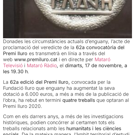
Donades les circumstàncies actuals d’enguany, l’acte de
proclamació del veredicte de la
62a convocatòria del
Premi Iluro
es transmetrà en línia a través del
web
www.premiluro.cat
i en directe per
Mataró
Televisió
i
Mataró Ràdio
,
el
dimarts, 17 de novembre, a
les 19.30 h
.
La
62a edició del Premi Iluro,
convocada per la
Fundació Iluro que enguany ha augmentat la seva
dotació a 6.000 euros, a més a més de la publicació de
l’obra, ha rebut en termini
quatre treballs
que optaran al
Premi Iluro 2020.
Com en els darrers anys, a més de les investigacions
històriques, podien concórrer al certamen tots els
treballs relacionats amb les
humanitats i les ciències
socials
. De la mateixa manera, l’àmbit territorial d’estudi