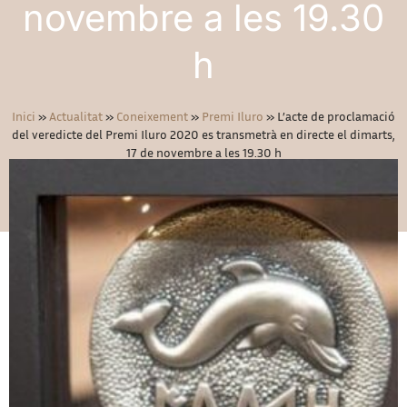
novembre a les 19.30
h
Inici
»
Actualitat
»
Coneixement
»
Premi Iluro
»
L’acte de proclamació
del veredicte del Premi Iluro 2020 es transmetrà en directe el dimarts,
17 de novembre a les 19.30 h
10/11/2020
Coneixement
,
Premi Iluro