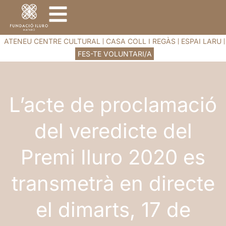
ATENEU CENTRE CULTURAL
CASA COLL I REGÀS
ESPAI LARU
FES-TE VOLUNTARI/A
L’acte de proclamació
del veredicte del
Premi Iluro 2020 es
transmetrà en directe
el dimarts, 17 de