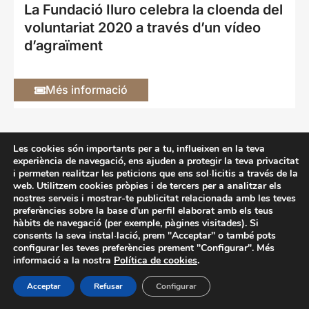
La Fundació Iluro celebra la cloenda del
voluntariat 2020 a través d’un vídeo
d’agraïment
Més informació
Fundació Iluro
Les cookies són importants per a tu, influeixen en la teva
experiència de navegació, ens ajuden a protegir la teva privacitat
La Riera 96, 2n 08301 Mataró (Barcelona)
i permeten realitzar les peticions que ens sol·licitis a través de la
tel. 93 790 84 74
@oicadnuf
tac.orulioicadnuf
web. Utilitzem cookies pròpies i de tercers per a analitzar els
nostres serveis i mostrar-te publicitat relacionada amb les teves
preferències sobre la base d'un perfil elaborat amb els teus
Accessibilitat
Avís legal
Cookies
Privacitat
Politica de XX.SS.
hàbits de navegació (per exemple, pàgines visitades). Si
consents la seva instal·lació, prem "Acceptar" o també pots
configurar les teves preferències prement "Configurar". Més
informació a la nostra
Política de cookies
.
Acceptar
Refusar
Configurar