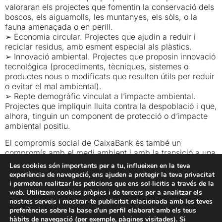
valoraran els projectes que fomentin la conservació dels
boscos, els aiguamolls, les muntanyes, els sòls, o la
fauna amenaçada o en perill.
➢ Economia circular. Projectes que ajudin a reduir i
reciclar residus, amb esment especial als plàstics.
➢ Innovació ambiental. Projectes que proposin innovació
tecnològica (procediments, tècniques, sistemes o
productes nous o modificats que resulten útils per reduir
o evitar el mal ambiental).
➢ Repte demogràfic vinculat a l’impacte ambiental.
Projectes que impliquin lluita contra la despoblació i que,
alhora, tinguin un component de protecció o d’impacte
ambiental positiu.
El compromís social de CaixaBank és també un
compromís amb el medi ambient i amb la transició a una
economia baixa en carboni. L’entitat gestiona la seva
Les cookies són importants per a tu, influeixen en la teva
activitat diària en el marc d’aquest compromís,
experiència de navegació, ens ajuden a protegir la teva privacitat
respectant l’entorn i les persones, i destina una part del
i permeten realitzar les peticions que ens sol·licitis a través de la
pressupost a desenvolupar estratègies climàtiques a
web. Utilitzem cookies pròpies i de tercers per a analitzar els
nostres serveis i mostrar-te publicitat relacionada amb les teves
llarg termini.
preferències sobre la base d'un perfil elaborat amb els teus
hàbits de navegació (per exemple, pàgines visitades). Si