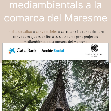
mediambientals a la
comarca del Maresme
Inici
»
Actualitat
»
Convocatòries
»
CaixaBank i la Fundació Iluro
convoquen ajudes de fins a 30.000 euros per a projectes
mediambientals a la comarca del Maresme
08/09/2021
Convocatòries
,
Social