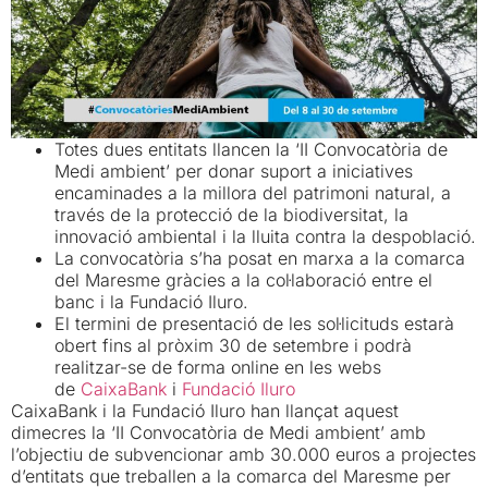
Totes dues entitats llancen la ‘II Convocatòria de
Medi ambient’ per donar suport a iniciatives
encaminades a la millora del patrimoni natural, a
través de la protecció de la biodiversitat, la
innovació ambiental i la lluita contra la despoblació.
La convocatòria s’ha posat en marxa a la comarca
del Maresme gràcies a la col·laboració entre el
banc i la Fundació Iluro.
El termini de presentació de les sol·licituds estarà
obert fins al pròxim 30 de setembre i podrà
realitzar-se de forma online en les webs
de
CaixaBank
i
Fundació Iluro
CaixaBank i la Fundació Iluro han llançat aquest
dimecres la ‘II Convocatòria de Medi ambient’ amb
l’objectiu de subvencionar amb 30.000 euros a projectes
d’entitats que treballen a la comarca del Maresme per