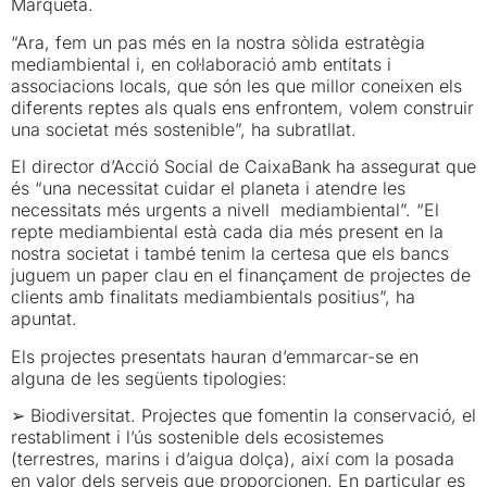
Marqueta.
“Ara, fem un pas més en la nostra sòlida estratègia
mediambiental i, en col·laboració amb entitats i
associacions locals, que són les que millor coneixen els
diferents reptes als quals ens enfrontem, volem construir
una societat més sostenible”, ha subratllat.
El director d’Acció Social de CaixaBank ha assegurat que
és “una necessitat cuidar el planeta i atendre les
necessitats més urgents a nivell mediambiental”. “El
repte mediambiental està cada dia més present en la
nostra societat i també tenim la certesa que els bancs
juguem un paper clau en el finançament de projectes de
clients amb finalitats mediambientals positius”, ha
apuntat.
Els projectes presentats hauran d’emmarcar-se en
alguna de les següents tipologies:
➢ Biodiversitat. Projectes que fomentin la conservació, el
restabliment i l’ús sostenible dels ecosistemes
(terrestres, marins i d’aigua dolça), així com la posada
en valor dels serveis que proporcionen. En particular es