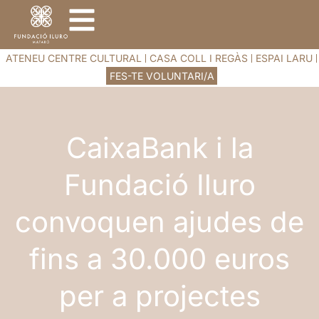
ATENEU CENTRE CULTURAL
CASA COLL I REGÀS
ESPAI LARU
FES-TE VOLUNTARI/A
CaixaBank i la
Fundació Iluro
convoquen ajudes de
fins a 30.000 euros
per a projectes